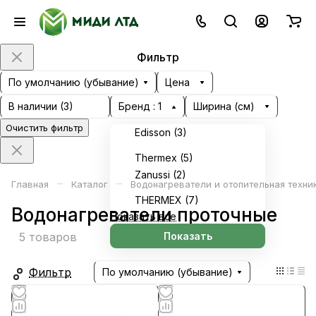
Фильтр
По умолчанию (убывание)
Цена
В наличии (
3
)
Бренд
: 1
Ширина (см)
Очистить фильтр
Edisson (
3
)
Thermex (
5
)
Zanussi (
2
)
–
–
Главная
Каталог
Водонагреватели и отопительная техни
ТНЕRMEX (
7
)
Водонагреватели проточные
Показать все
Показать
5 товаров
Фильтр
По умолчанию (убывание)