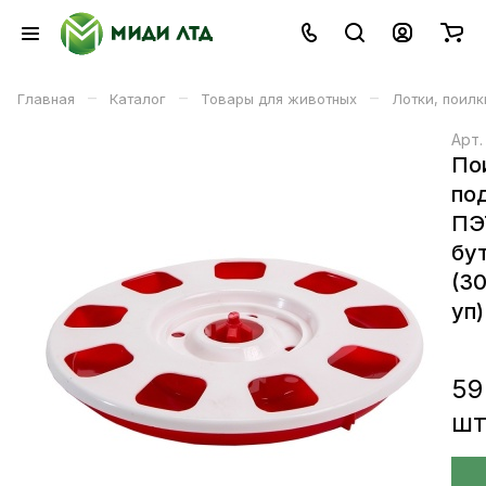
–
–
–
Главная
Каталог
Товары для животных
Лотки, поил
Арт
По
по
ПЭ
бу
(3
уп)
59
ш
В корзине
В корзину