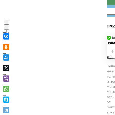
Опис
Е
нали
Н
деш
Цена
дейс
толь
инте
мага
мож
отли
от
факт
в ма