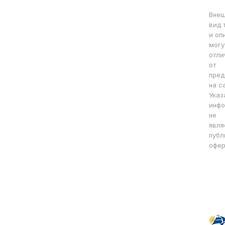
Вне
вид 
и оп
могу
отли
от
пред
на с
Указ
инфо
не
явля
публ
офер