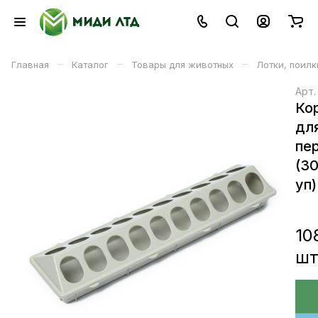
–
–
–
Главная
Каталог
Товары для животных
Лотки, поил
Арт
Ко
дл
пе
(3
уп)
10
ш
В корзине
В корзину