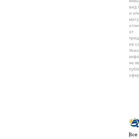
Вне
вид 
и оп
могу
отли
от
пред
на с
Указ
инфо
не я
публ
офер
Все