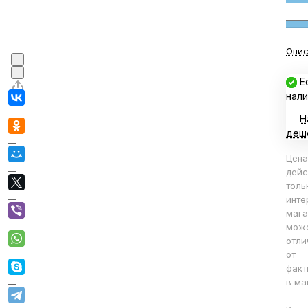
Опис
Е
нали
Н
деш
Цена
дейс
толь
инте
мага
мож
отли
от
факт
в ма