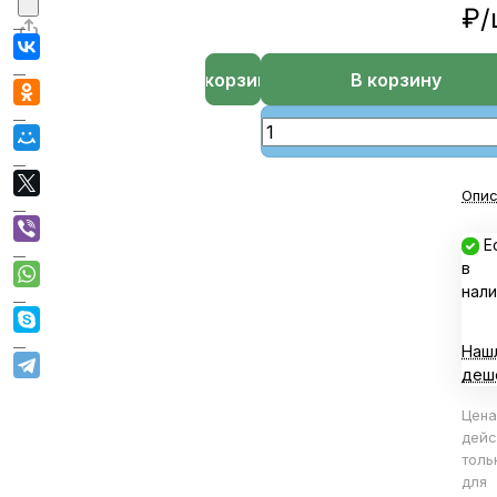
₽/
В корзине
В корзину
Опис
Е
в
нали
Наш
деш
Цена
дейс
толь
для