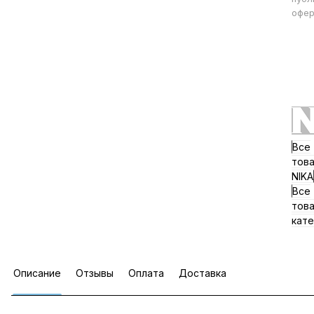
офер
Все
тов
NIKA
Все
тов
кате
Описание
Отзывы
Оплата
Доставка