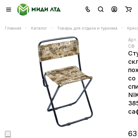
–
–
–
Главная
Каталог
Товары для отдыха и туризма
Кресл
Арт
СФ
Ст
ск
по
со
сп
NI
38
са
63