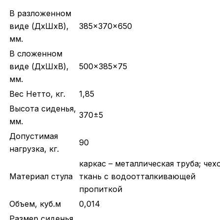
В разложенном
виде (ДхШхВ),
385x370x650
мм.
В сложенном
виде (ДхШхВ),
500x385x75
мм.
Вес Нетто, кг.
1,85
Высота сиденья,
370±5
мм.
Допустимая
90
нагрузка, кг.
каркас – металлическая труба; чехо
Материал стула
ткань с водоотталкивающей
пропиткой
Объем, куб.м
0,014
Размер сиденья