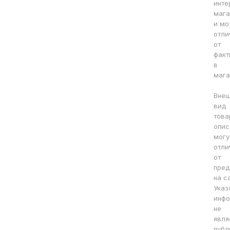
инте
мага
и мо
отли
от
факт
в
мага
Вне
вид
това
опис
могу
отли
от
пред
на с
Указ
инфо
не
явля
публ