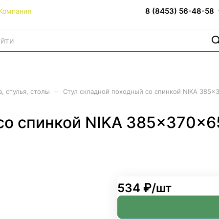
8 (8453) 56-48-58
Компания
–
, стулья, столы
Стул складной походный со спинкой NIKA 385x
со спинкой NIKA 385x370x6
534 ₽/
шт