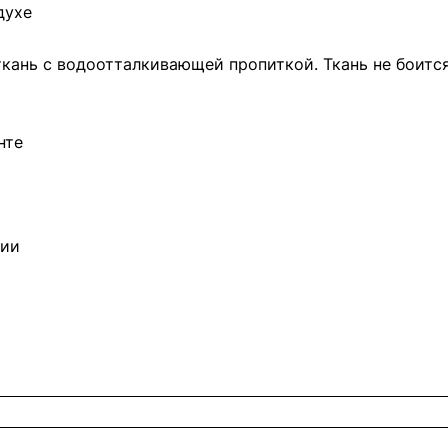
духе
– ткань с водоотталкивающей пропиткой. Ткань не боит
нте
нии