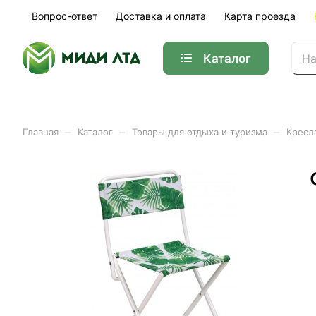
Вопрос-ответ
Доставка и оплата
Карта проезда
Каталог
–
–
–
Главная
Каталог
Товары для отдыха и туризма
Кресла
Стул складной походный 
листьями светлый
Арт.
ПС1/1