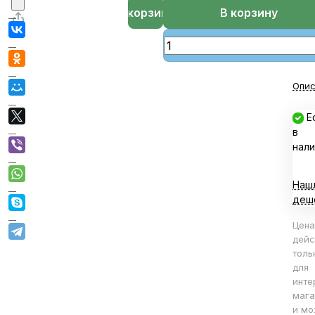
В корзине
В корзину
Опис
Е
в
нали
Наш
деш
Цена
дейс
толь
для
инте
мага
и мо