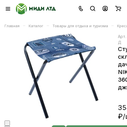
–
–
–
Главная
Каталог
Товары для отдыха и туризма
Кресл
Арт
Д
Ст
ск
да
NI
36
дж
35
₽/