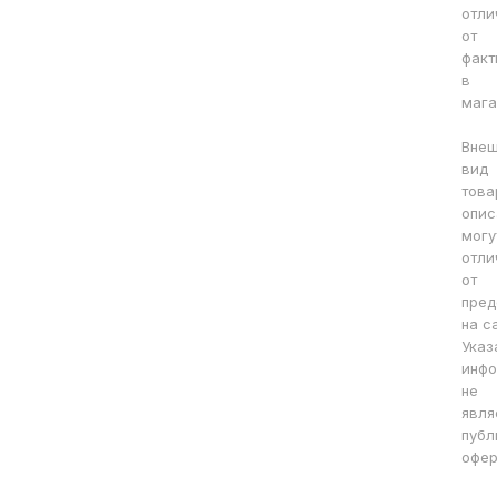
отли
от
факт
в
мага
Вне
вид
това
опис
могу
отли
от
пред
на с
Указ
инфо
не
явля
публ
офер