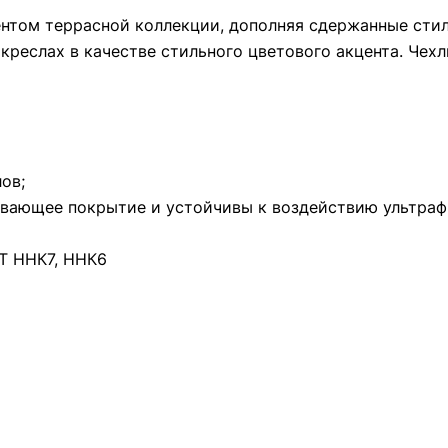
нтом террасной коллекции, дополняя сдержанные сти
и креслах в качестве стильного цветового акцента. Че
ов;
ивающее покрытие и устойчивы к воздействию ультраф
T ННК7, ННК6