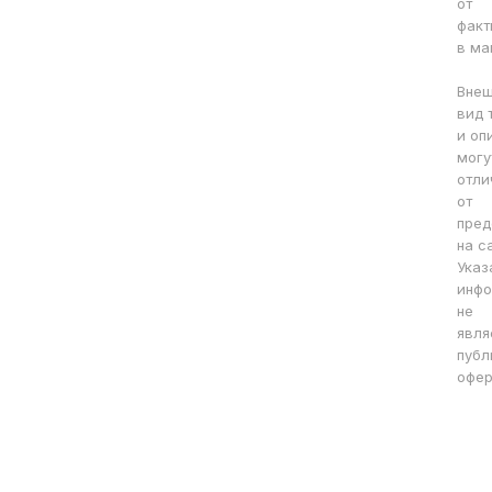
от
факт
в ма
Вне
вид 
и оп
могу
отли
от
пред
на с
Указ
инфо
не
явля
публ
офер