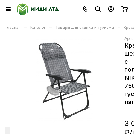
–
–
–
Главная
Каталог
Товары для отдыха и туризма
Кресл
Арт
Кр
ше
с
по
NI
75
гу
ла
3 
₽/