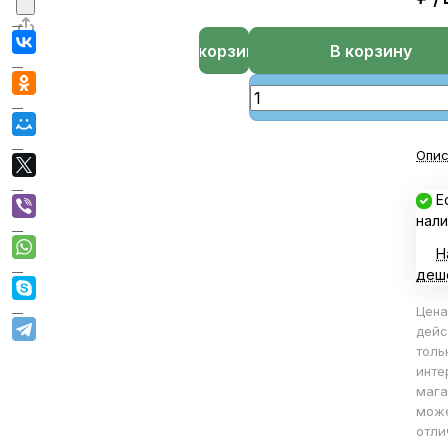
В корзине
В корзину
Опис
Е
нали
Н
деш
Цена
дейс
толь
инте
мага
мож
отли