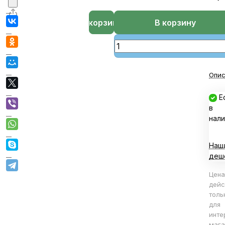
В корзине
В корзину
Опис
Е
в
нали
Наш
деш
Цена
дейс
толь
для
инте
мага