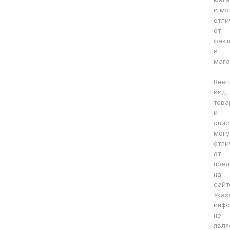
и мо
отли
от
факт
в
мага
Вне
вид
това
и
опис
могу
отли
от
пред
на
сайт
Указ
инфо
не
явля