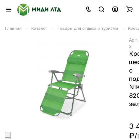
–
–
–
Главная
Каталог
Товары для отдыха и туризма
Кресл
Арт
З
Кр
ше
с
по
NI
82
зе
3 
₽/