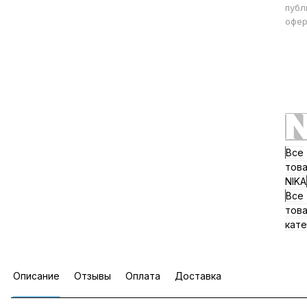
публ
офер
Все
тов
NIKA
Все
тов
кате
Описание
Отзывы
Оплата
Доставка