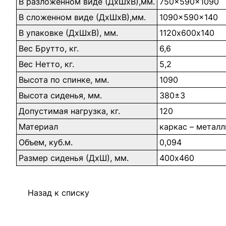
В разложенном виде (ДхШхВ),мм.
750x590x1090
В сложенном виде (ДхШхВ),мм.
1090x590x140
В упаковке (ДхШхВ), мм.
1120х600х140
Вес Брутто, кг.
6,6
Вес Нетто, кг.
5,2
Высота по спинке, мм.
1090
Высота сиденья, мм.
380±3
Допустимая нагрузка, кг.
120
Материал
каркас – металл
Объем, куб.м.
0,094
Размер сиденья (ДхШ), мм.
400х460
Назад к списку