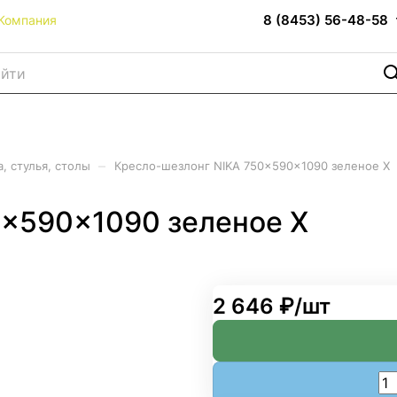
8 (8453) 56-48-58
Компания
–
, стулья, столы
Кресло-шезлонг NIKA 750x590x1090 зеленое Х
0x590x1090 зеленое Х
2 646 ₽/
шт