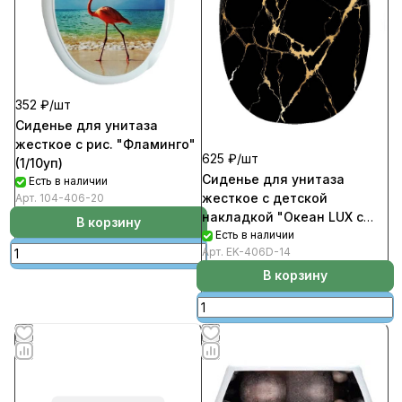
352 ₽/
шт
Сиденье для унитаза
жесткое с рис. "Фламинго"
625 ₽/
шт
(1/10уп)
Сиденье для унитаза
Есть в наличии
жесткое с детской
Арт.
104-406-20
накладкой "Океан LUX с
В корзину
рис. Черный мрамор"
Есть в наличии
Арт.
EK-406D-14
(1/10уп)
В корзину