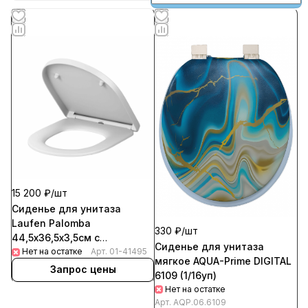
15 200 ₽/
шт
Сиденье для унитаза
Laufen Palomba
330 ₽/
шт
44,5х36,5х3,5см с
Сиденье для унитаза
микролифтом
Нет на остатке
Арт.
01-41495
мягкое AQUA-Prime DIGITAL
Запрос цены
6109 (1/16уп)
Нет на остатке
Арт.
AQP.06.6109