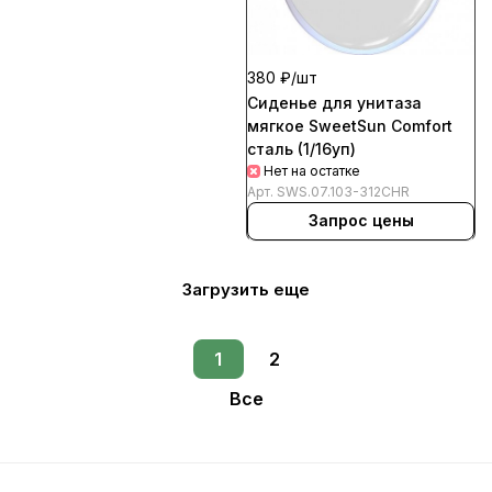
380 ₽/
шт
Сиденье для унитаза
мягкое SweetSun Comfort
сталь (1/16уп)
Нет на остатке
Арт.
SWS.07.103-312СHR
Запрос цены
Загрузить еще
1
2
Все