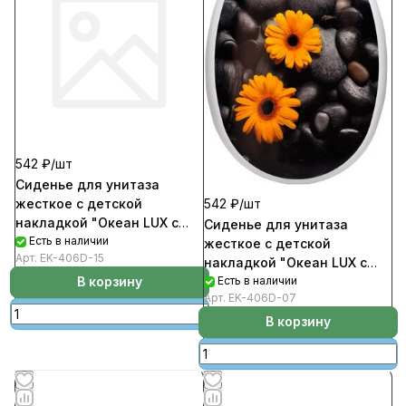
542 ₽/
шт
Сиденье для унитаза
жесткое с детской
542 ₽/
шт
накладкой "Океан LUX с
Сиденье для унитаза
рис. Ромашки" (1/10уп)
Есть в наличии
жесткое с детской
Арт.
EK-406D-15
накладкой "Океан LUX с
рис. Гербера-Мираж"
Есть в наличии
В корзину
Арт.
EK-406D-07
(1/10уп)
В корзину