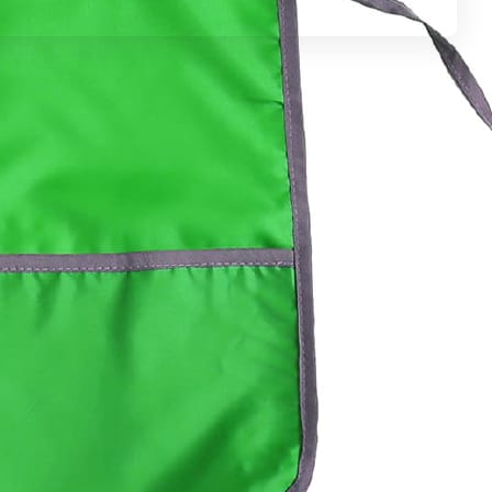
Контакты
8 (8453) 56-48-58
По общим вопросам
infomidiltd@mail.ru
Техническая поддержка
support@midiltd.ru