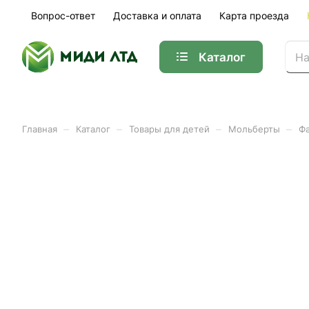
Вопрос-ответ
Доставка и оплата
Карта проезда
Каталог
–
–
–
–
Главная
Каталог
Товары для детей
Мольберты
Фа
Фартук и нарукавники дл
Арт.
ФН1/З