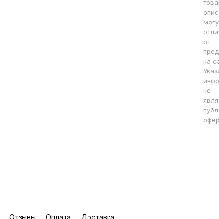
това
опис
могу
отли
от
пред
на с
Указ
инфо
не
явля
публ
офер
Отзывы
Оплата
Доставка