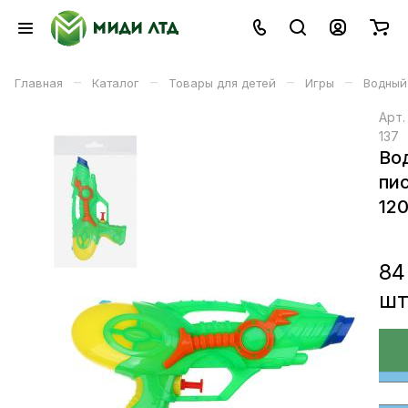
–
–
–
–
Главная
Каталог
Товары для детей
Игры
Водный
Арт
137
Во
пи
12
84
ш
В корзине
В корзину