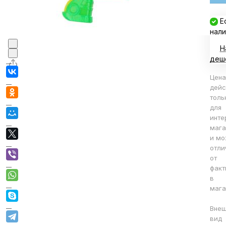
Е
нали
Н
деш
Цена
дейс
толь
для
инте
мага
и мо
отли
от
факт
в
мага
Вне
вид