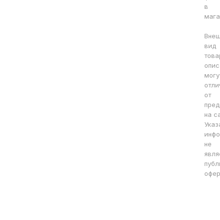
в
мага
Вне
вид
това
опис
могу
отли
от
пред
на с
Указ
инфо
не
явля
публ
офер