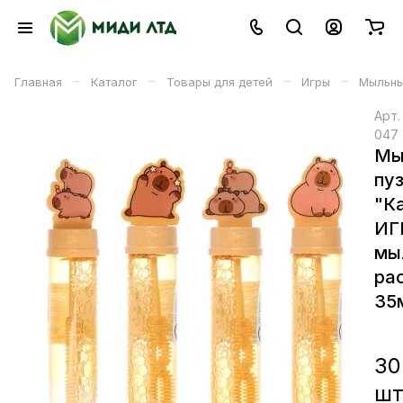
–
–
–
–
Главная
Каталог
Товары для детей
Игры
Мыльны
Арт
047
Мы
пу
"К
ИГ
мы
ра
35
30
ш