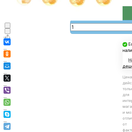
В корзине
В корзину
Е
нали
Н
деш
Цена
дейс
толь
для
инте
мага
и мо
отли
от
факт