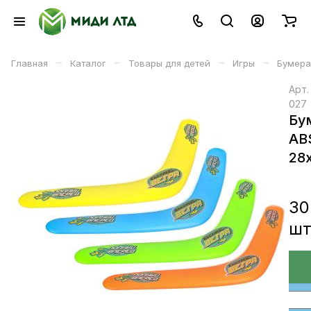
–
–
–
–
Главная
Каталог
Товары для детей
Игры
Бумера
Арт
027
Бу
AB
28
30
ш
В корзине
В корзину