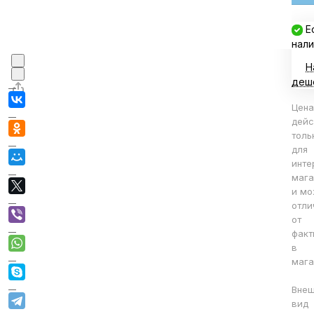
Е
нали
Н
деш
Цена
дейс
толь
для
инте
мага
и мо
отли
от
факт
в
мага
Вне
вид