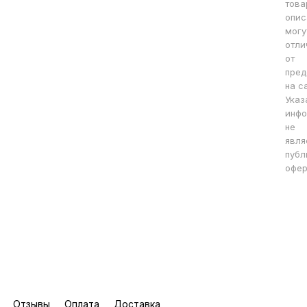
това
опис
могу
отли
от
пред
на с
Указ
инфо
не
явля
публ
офер
Отзывы
Оплата
Доставка