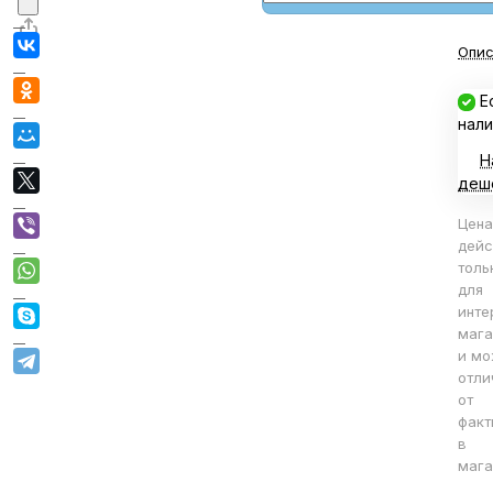
Опис
Е
нали
Н
деш
Цена
дейс
толь
для
инте
мага
и мо
отли
от
факт
в
мага