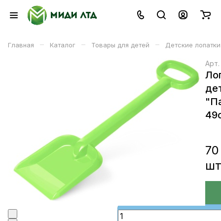
–
–
–
Главная
Каталог
Товары для детей
Детские лопатки
Арт
Ло
де
"П
49
70
ш
В корзине
В корзину