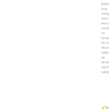
Вне
вид
това
опис
могу
отли
от
пред
на с
Указ
инфо
не
явля
публ
офер