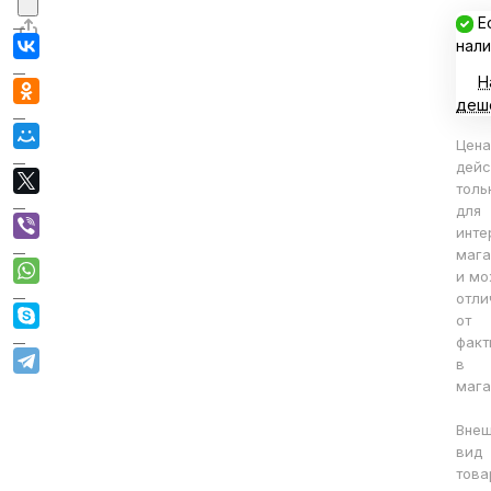
Е
нали
Н
деш
Цена
дейс
толь
для
инте
мага
и мо
отли
от
факт
в
мага
Вне
вид
това