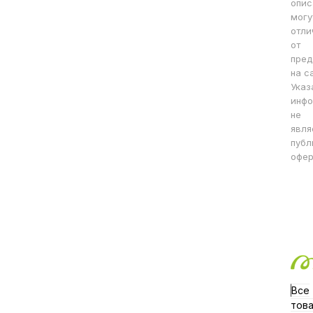
опис
могу
отли
от
пред
на с
Указ
инфо
не
явля
публ
офер
Все
тов