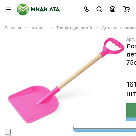
–
–
–
Главная
Каталог
Товары для детей
Детские лопатки
Арт
Ло
де
75
16
ш
В корзине
В корзину