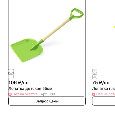
106 ₽/
шт
75 ₽/
шт
Лопатка детская 55см
Лопатка пл
Нет на остатке
Арт.
С801
Нет на ост
Запрос цены