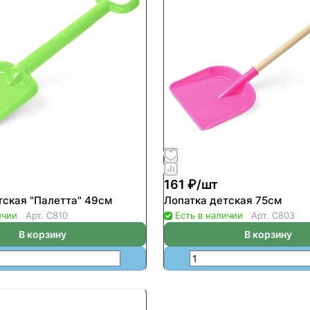
161 ₽/
шт
тская "Палетта" 49см
Лопатка детская 75см
ичии
Арт.
С810
Есть в наличии
Арт.
С803
В корзину
В корзину