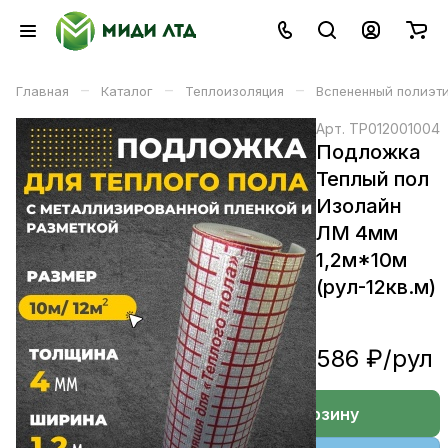
–
–
–
Главная
Каталог
Теплоизоляция
Вспененный полиэт
Арт.
TP012001004
Подложка
Теплый пол
Изолайн
ЛМ 4мм
1,2м*10м
(рул-12кв.м)
586 ₽/
рул
В корзине
В корзину