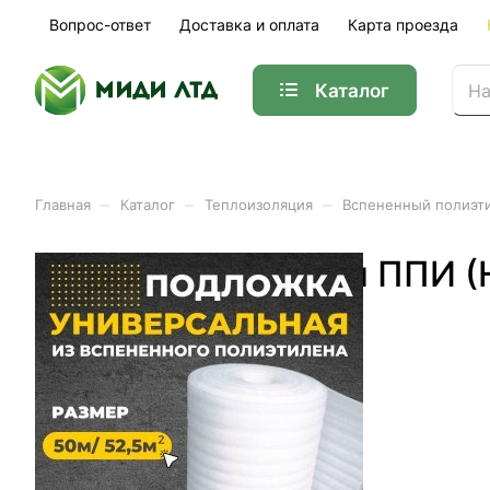
Вопрос-ответ
Доставка и оплата
Карта проезда
Каталог
–
–
–
Главная
Каталог
Теплоизоляция
Вспененный полиэт
Подложка Изолайн ППИ (Н
Арт.
NP010505003