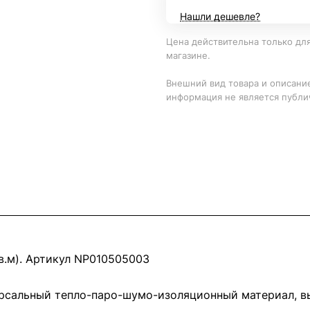
Нашли дешевле?
Цена действительна только для
магазине.
Внешний вид товара и описание
информация не является публи
в.м). Артикул NP010505003
рсальный тепло-паро-шумо-изоляционный материал, в