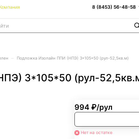
8 (8453) 56-48-58
Компания
–
илен
Подложка Изолайн ППИ (НПЭ) 3*105*50 (рул-52,5кв.м)
ПЭ) 3*105*50 (рул-52,5кв.
994 ₽/
рул
Нет на остатке