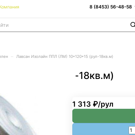
8 (8453) 56-48-58
Компания
–
илен
Лавсан Изолайн ППЛ (ЛМ) 10*120*15 (рул-18кв.м)
10*120*15 (рул-18кв.м)
1 313 ₽/
рул