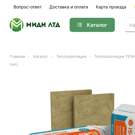
Вопрос-ответ
Доставка и оплата
Карта проезда
Каталог
–
–
–
Главная
Каталог
Теплоизоляция
Теплоизоляция ТЕ
пал)
Минплита ИЗОБОКС ЭКСТ
(уп-15шт/7,2м2/0,3600м3)
Арт.
692245