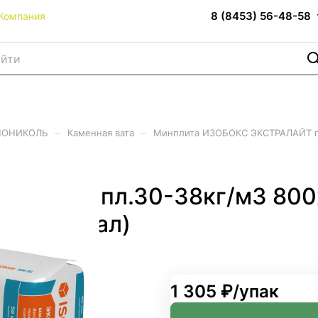
8 (8453) 56-48-58
Компания
–
–
ХНОНИКОЛЬ
Каменная вата
Минплита ИЗОБОКС ЭКСТРАЛАЙТ пл.
РАЛАЙТ пл.30-38кг/м3 80
 (36уп/пал)
1 305 ₽/
упак