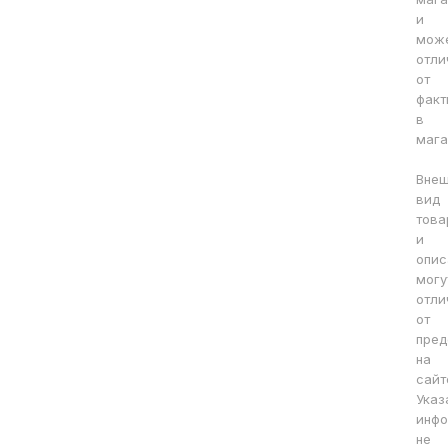
и
мож
отли
от
факт
в
мага
Вне
вид
това
и
опис
могу
отли
от
пред
на
сайт
Указ
инфо
не