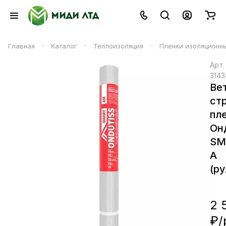
–
–
–
Главная
Каталог
Теплоизоляция
Пленки изоляционн
Арт
3143
Ве
ст
пл
Он
SM
А
(ру
2 
₽/