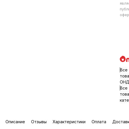
явля
публ
офер
Все
тов
ОНД
Все
тов
кате
Описание
Отзывы
Характеристики
Оплата
Достав