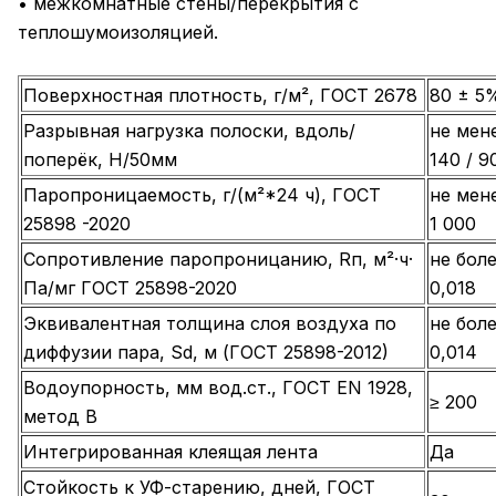
• межкомнатные стены/перекрытия с
теплошумоизоляцией.
Поверхностная плотность, г/м², ГОСТ 2678
80 ± 5
Разрывная нагрузка полоски, вдоль/
не мен
поперёк, H/50мм
140 / 9
Паропроницаемость, г/(м²*24 ч), ГОСТ
не мен
25898 -2020
1 000
Сопротивление паропроницанию, Rп, м²·ч·
не бол
Па/мг ГОСТ 25898-2020
0,018
Эквивалентная толщина слоя воздуха по
не бол
диффузии пара, Sd, м (ГОСТ 25898-2012)
0,014
Водоупорность, мм вод.ст., ГОСТ EN 1928,
≥ 200
метод В
Интегрированная клеящая лента
Да
Стойкость к УФ-старению, дней, ГОСТ