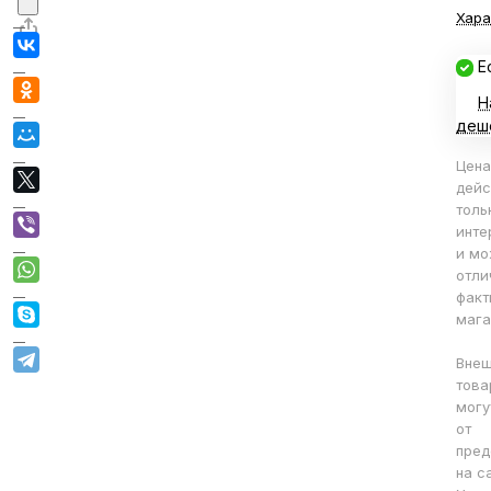
Хара
Е
Н
деш
Цена
дейс
толь
инте
и мо
отли
факт
мага
Внеш
това
могу
от
пред
на с