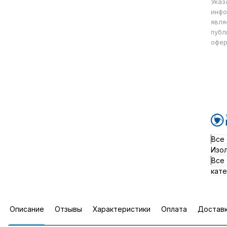
Указ
инфо
явля
публ
офер
Все
Изо
Все
кате
Описание
Отзывы
Характеристики
Оплата
Достав