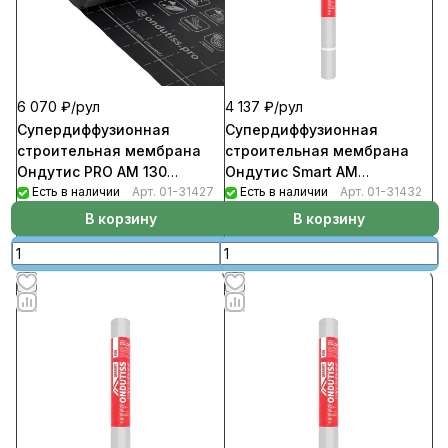
6 070 ₽/
рул
4 137 ₽/
рул
Супердиффузионная
Супердиффузионная
строительная мембрана
строительная мембрана
Ондутис PRO AM 130
Ондутис Smart AM
(рул1,5м*50м.п-75кв.м)
Есть в наличии
Арт.
01-31427
(рул1,5м*46,66м.п-70кв.м)
Есть в наличии
Арт.
01-31432
В корзину
В корзину