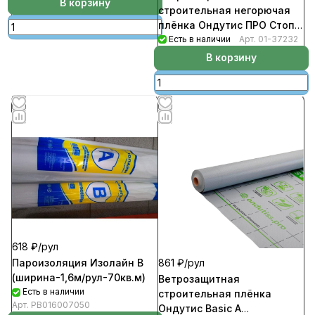
В корзину
строительная негорючая
плёнка Ондутис ПРО Стоп
Файер
Есть в наличии
Арт.
01-37232
(рул1,27м*59м.п-75кв.м)
В корзину
618 ₽/
рул
861 ₽/
рул
Пароизоляция Изолайн В
(ширина-1,6м/рул-70кв.м)
Ветрозащитная
Есть в наличии
строительная плёнка
Арт.
PB016007050
Ондутис Basic A