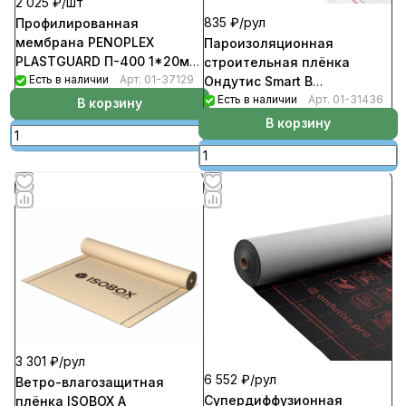
2 025 ₽/
шт
835 ₽/
рул
Профилированная
мембрана PENOPLEX
Пароизоляционная
PLASTGUARD П-400 1*20м
строительная плёнка
(20м/рул,20м2)
Есть в наличии
Арт.
01-37129
Ондутис Smart B
(рул1,5м*20м.п-30кв.м)
Есть в наличии
Арт.
01-31436
В корзину
В корзину
3 301 ₽/
рул
6 552 ₽/
рул
Ветро-влагозащитная
Супердиффузионная
плёнка ISOBOX A