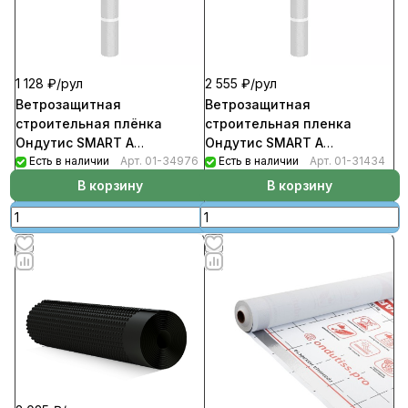
1 128 ₽/
рул
2 555 ₽/
рул
Ветрозащитная
Ветрозащитная
строительная плёнка
строительная пленка
Ондутис SMART А
Ондутис SMART А
(рул1,5м*20м.п-30кв.м)
Есть в наличии
Арт.
01-34976
(рул1,5м*46,66м.п-70кв.м)
Есть в наличии
Арт.
01-31434
В корзину
В корзину