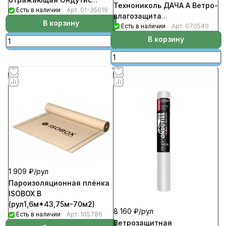
Технониколь ДАЧА А Ветро-
SMART Termo
Есть в наличии
Арт.
01-35019
влагозащита
(рул1,5м*46,66м.п-70кв.м)
В корзину
(рул1,6м*37,5м-60м2) 35г/
Есть в наличии
Арт.
070540
м2
В корзину
1 909 ₽/
рул
Пароизоляционная плёнка
ISOBOX B
(рул1,6м*43,75м-70м2)
8 160 ₽/
рул
Есть в наличии
Арт.
105786
Ветрозащитная