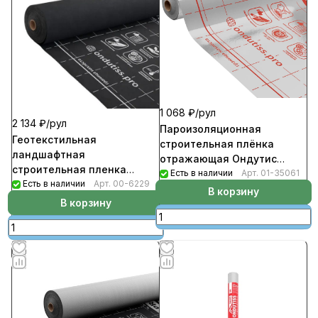
1 068 ₽/
рул
2 134 ₽/
рул
Пароизоляционная
Геотекстильная
строительная плёнка
ландшафтная
отражающая Ондутис
строительная пленка
SMART Termo
Есть в наличии
Арт.
01-35061
Ондутис Geo
Есть в наличии
Арт.
00-6229
(рул1,5м*20м.п-30кв.м)
В корзину
(рул1,5м*53,33м.п-80кв.м)
В корзину