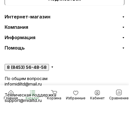
Интернет-магазин
Компания
Информация
Помощь
8 (8453) 56-48-58
По общим вопросам
infomidiltd@mail.ru
Техническая поддержка
Главная
Каталог
Корзина
Избранные
Кабинет
Сравнение
support@midiltd.ru
Энгельсский район, посёлок Пробуждение,
строение 3