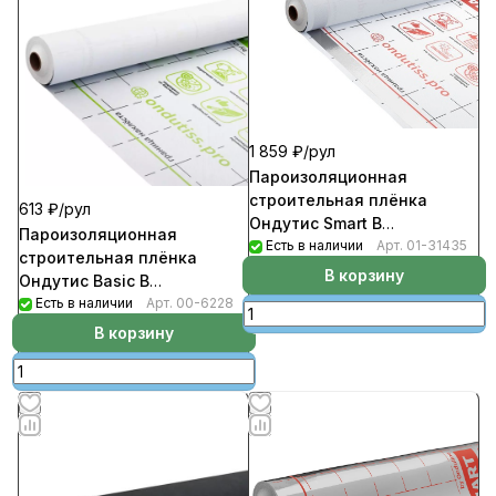
1 859 ₽/
рул
Пароизоляционная
строительная плёнка
613 ₽/
рул
Ондутис Smart B
Пароизоляционная
(рул1,5м*46,66м.п-70кв.м)
Есть в наличии
Арт.
01-31435
строительная плёнка
В корзину
Ондутис Basic B
(рул1,5м*33,33м.п-50кв.м)
Есть в наличии
Арт.
00-6228
В корзину