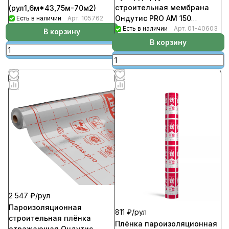
строительная мембрана
(рул1,6м*43,75м-70м2)
Ондутис PRO AM 150
Есть в наличии
Арт.
105762
(рул1,5м*50м.п-75кв.м)
Есть в наличии
Арт.
01-40603
В корзину
В корзину
2 547 ₽/
рул
Пароизоляционная
811 ₽/
рул
строительная плёнка
Плёнка пароизоляционная
отражающая Ондутис