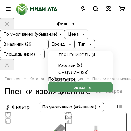
Фильтр
По умолчанию (убывание)
Цена
В наличии (
26
)
Бренд
Тип
Площадь (кв.м)
ТЕХНОНИКОЛЬ (
4
)
Изолайн (
9
)
ОНДУЛИН (
28
)
–
–
–
Главная
Каталог
Теплоизоляция
Пленки изоляционн
Показать все
Показать
Пленки изоляционные
56 товаров
Фильтр
По умолчанию (убывание)