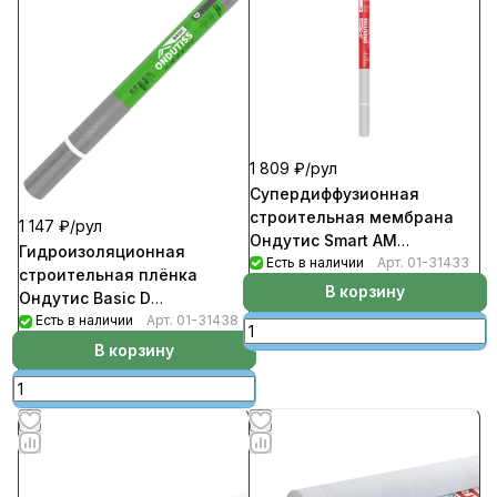
1 809 ₽/
рул
Супердиффузионная
строительная мембрана
1 147 ₽/
рул
Ондутис Smart AM
Гидроизоляционная
(рул1,5м*20м.п-30кв.м.)
Есть в наличии
Арт.
01-31433
строительная плёнка
В корзину
Ондутис Basic D
(рул1,5м*33,33м.п-50кв.м)
Есть в наличии
Арт.
01-31438
В корзину