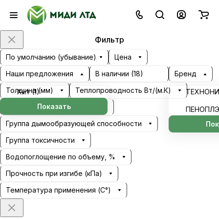
Фильтр
По умолчанию (убывание)
Цена
Наши предложения
В наличии (
18
)
Бренд
Толщина (мм)
Теплопроводность Вт/(м.К)
Хит (
1
)
ТЕХНОНИ
Показать
Группа воспламеняемости
ПЕНОПЛЭ
Группа дымообразующей способности
Пок
Группа токсичности
Водопоглощение по объему, %
Прочность при изгибе (кПа)
Температура применения (С°)