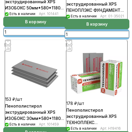
экструдированный XPS
экструдированный XPS
ИЗОБОКС 50мм*580*1180
ПЕНОПЛЭКС ФУНДАМЕНТ
(уп-8шт/5,47кв.м/0.2738куб.м)
Есть в наличии
Арт.
101441
50мм*585*1185 Т-15
Есть в наличии
Арт.
01-35021
В корзину
уп-7шт/4,852кв.м/0.2429м3
В корзину
153 ₽/
шт
178 ₽/
шт
Пенополистирол
Пенополистирол
экструдированный XPS
экструдированный XPS
ИЗОБОКС 30мм*580*1180
ТЕХНОПЛЕКС
(уп-13шт/8,9кв.м/0.2669куб.м)
Есть в наличии
Арт.
101459
30мм*580*1180
Есть в наличии
Арт.
Н19416