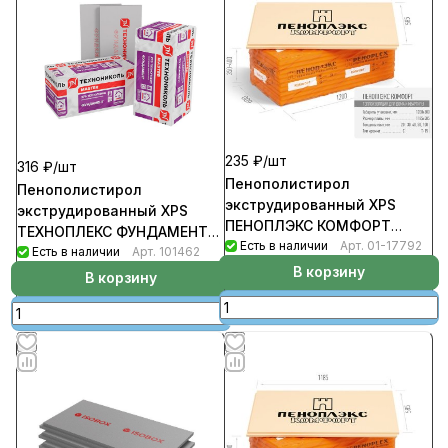
235 ₽/
шт
316 ₽/
шт
Пенополистирол
Пенополистирол
экструдированный XPS
экструдированный XPS
ПЕНОПЛЭКС КОМФОРТ
ТЕХНОПЛЕКС ФУНДАМЕНТ
30мм*585*1185 Т-15
Есть в наличии
Арт.
01-17792
50мм*580*1180
Есть в наличии
Арт.
101462
уп-13шт/9,0116кв.м/0.2704м3
В корзину
(уп-8шт/5,47кв.м/0.2737куб.м)
В корзину