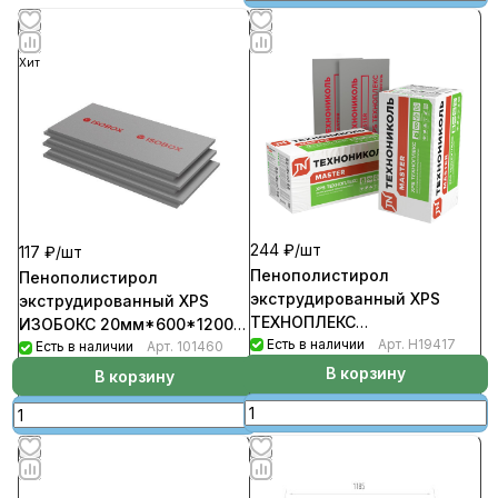
Хит
244 ₽/
шт
117 ₽/
шт
Пенополистирол
Пенополистирол
экструдированный XPS
экструдированный XPS
ТЕХНОПЛЕКС
ИЗОБОКС 20мм*600*1200
40мм*580*1180
Есть в наличии
Арт.
Н19417
(уп-20шт/14,4кв.м/0.288куб.м)
Есть в наличии
Арт.
101460
(уп-10шт/6,85кв.м/0.2738куб.м
В корзину
В корзину