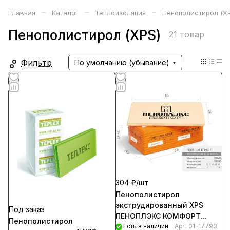
–
–
–
Главная
Каталог
Теплоизоляция
Пенополистирол (X
Пенополистирол (XPS)
21 товар
Фильтр
По умолчанию (убывание)
304 ₽/
шт
Пенополистирол
экструдированный XPS
Под заказ
ПЕНОПЛЭКС КОМФОРТ
Пенополистирол
40мм*585*1185 Т-15
Есть в наличии
Арт.
01-17793