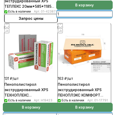
экструдированный XPS
уп-10шт/6,93кв.м/0.277м3
В корзину
ТЕПЛЕКС 20мм*585*1185
Т-15 (20шт/уп;1шт- 0,0139
Есть в наличии
Арт.
01-42387
м3 )
Запрос цены
131 ₽/
шт
163 ₽/
шт
Пенополистирол
Пенополистирол
экструдированный XPS
экструдированный XPS
ТЕХНОПЛЕКС
ПЕНОПЛЭКС КОМФОРТ
20мм*600*1200
Есть в наличии
Арт.
Н19423
20мм*585*1185 С
Есть в наличии
Арт.
01-17791
(уп-20шт/14,4кв.м/0.288куб.м)
уп-20шт/13,864кв.м/0.278м3
В корзину
В корзину