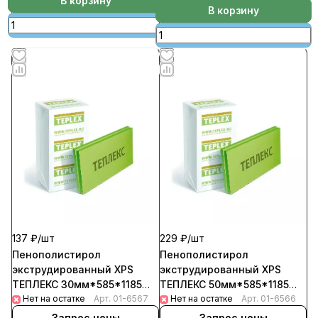
В корзину
(уп-13шт/8,9кв.м/0.2669куб.м)
В корзину
137 ₽/
шт
229 ₽/
шт
Пенополистирол
Пенополистирол
экструдированный XPS
экструдированный XPS
ТЕПЛЕКС 30мм*585*1185
ТЕПЛЕКС 50мм*585*1185
Т-15 (13шт/уп;1шт- 0,0208
Нет на остатке
Арт.
01-6567
Т-15 (8шт/уп; 1шт- 0,0347
Нет на остатке
Арт.
01-6566
м3 )
м3)
Запрос цены
Запрос цены