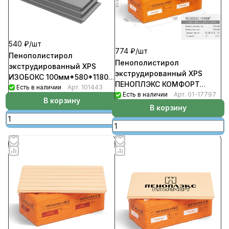
540 ₽/
шт
774 ₽/
шт
Пенополистирол
Пенополистирол
экструдированный XPS
экструдированный XPS
ИЗОБОКС 100мм*580*1180
ПЕНОПЛЭКС КОМФОРТ
(уп-4шт/2,7376кв.м/0.2738куб.м)
Есть в наличии
Арт.
101443
100мм*585*1185 Т-15
Есть в наличии
Арт.
01-17797
В корзину
уп-4шт/2,7729кв.м/0.2772м3
В корзину