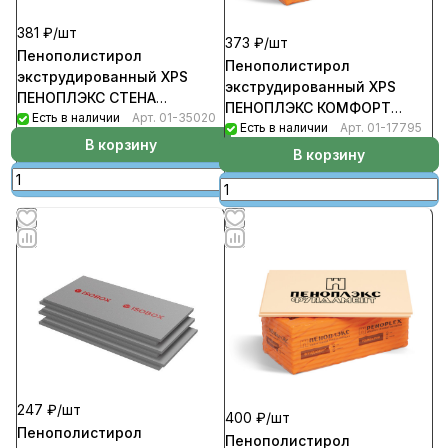
381 ₽/
шт
373 ₽/
шт
Пенополистирол
Пенополистирол
экструдированный XPS
экструдированный XPS
ПЕНОПЛЭКС СТЕНА
ПЕНОПЛЭКС КОМФОРТ
50мм*585*1185 Т-15
Есть в наличии
Арт.
01-35020
50мм*585*1185 Т-15
Есть в наличии
Арт.
01-17795
уп-7шт/4,8526кв.м/0,2429м3
В корзину
уп-7шт/4,8526кв.м/0.2429м3
В корзину
247 ₽/
шт
400 ₽/
шт
Пенополистирол
Пенополистирол