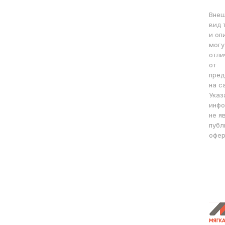
Вне
вид 
и оп
могу
отли
от
пред
на с
Указ
инфо
не я
публ
офер