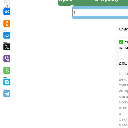
Опис
Е
нали
Н
деш
Цена
дейс
толь
инте
мага
мож
отли
от
факт
в ма