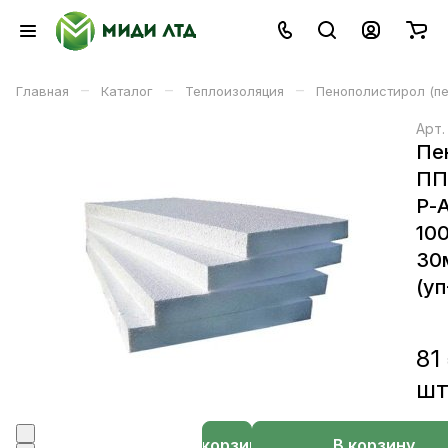
–
–
–
Главная
Каталог
Теплоизоляция
Пенополистирол (пе
Арт
Пе
ПП
Р-
10
30
(уп
81
ш
В корзине
В корзину