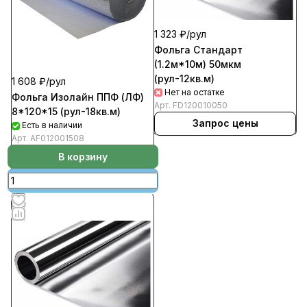
1 323 ₽/
рул
Фольга Стандарт
(1.2м*10м) 50мкм
(рул-12кв.м)
1 608 ₽/
рул
Нет на остатке
Фольга Изолайн ППФ (ЛФ)
Арт.
FD120010050
8*120*15 (рул-18кв.м)
Запрос цены
Есть в наличии
Арт.
AF012001508
В корзину