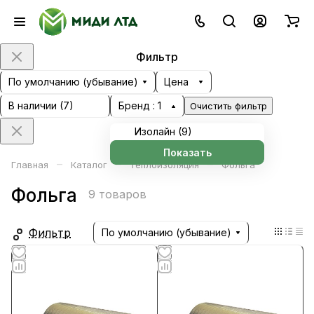
Фильтр
По умолчанию (убывание)
Цена
В наличии (
7
)
Бренд
: 1
Очистить фильтр
Изолайн (
9
)
Показать
–
–
–
Главная
Каталог
Теплоизоляция
Фольга
Фольга
9 товаров
Фильтр
По умолчанию (убывание)