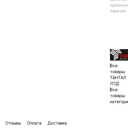
публично
офертой.
Все
товары
ТАНТАЛ
ЛТД
Все
товары
категор
Отзывы
Оплата
Доставка