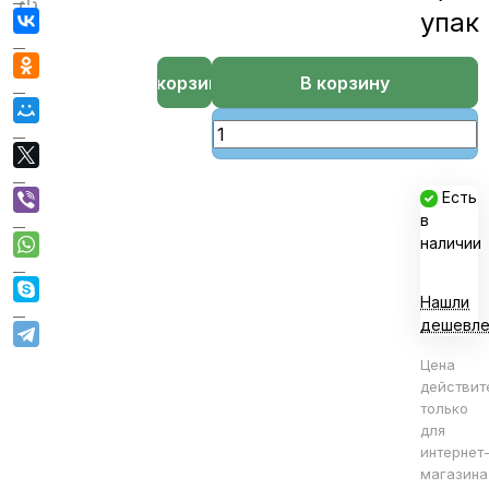
упак
В корзине
В корзину
Есть
в
наличии
Нашли
дешевле
Цена
действит
только
для
интернет
магазина