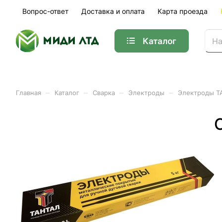
Вопрос-ответ
Доставка и оплата
Карта проезда
Каталог
–
–
–
–
Главная
Каталог
Сварка
Электроды
Электроды Т
Электроды ТАНТАЛ МР ЗС
Арт.
01-35027