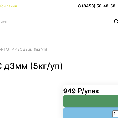
8 (8453) 56-48-58
Компания
АНТАЛ МР ЗС д3мм (5кг/уп)
 д3мм (5кг/уп)
949 ₽/
упак