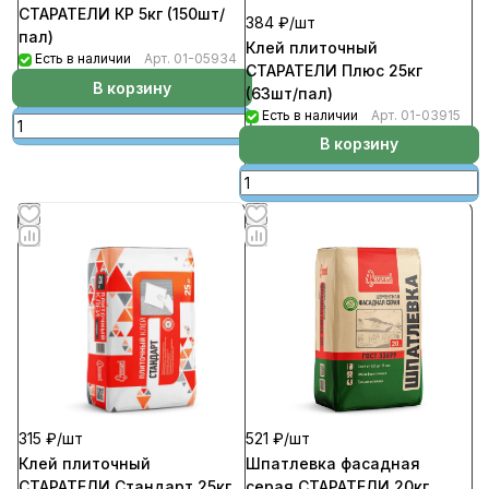
СТАРАТЕЛИ КР 5кг (150шт/
384 ₽/
шт
пал)
Клей плиточный
Есть в наличии
Арт.
01-05934
СТАРАТЕЛИ Плюс 25кг
В корзину
(63шт/пал)
Есть в наличии
Арт.
01-03915
В корзину
521 ₽/
шт
315 ₽/
шт
Шпатлевка фасадная
Клей плиточный
серая СТАРАТЕЛИ 20кг
СТАРАТЕЛИ Стандарт 25кг