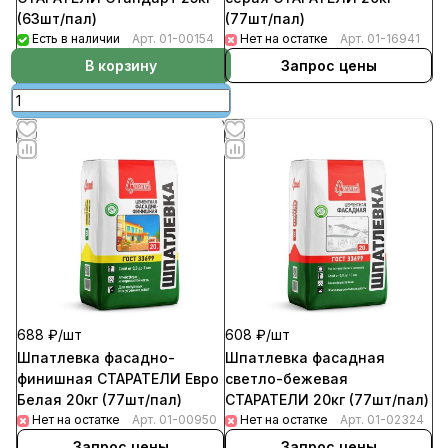
(77шт/пал)
(63шт/пал)
Нет на остатке
Арт.
01-16941
Есть в наличии
Арт.
01-00154
Запрос цены
В корзину
688 ₽/
шт
608 ₽/
шт
Шпатлевка фасадно-
Шпатлевка фасадная
финишная СТАРАТЕЛИ Евро
светло-бежевая
Белая 20кг (77шт/пал)
СТАРАТЕЛИ 20кг (77шт/пал)
Нет на остатке
Арт.
01-00950
Нет на остатке
Арт.
01-02324
Запрос цены
Запрос цены