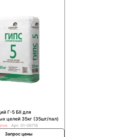
й Г-5 БII для
ых целей 35кг (35шт/пал)
атке
Арт.
01-09716
Запрос цены