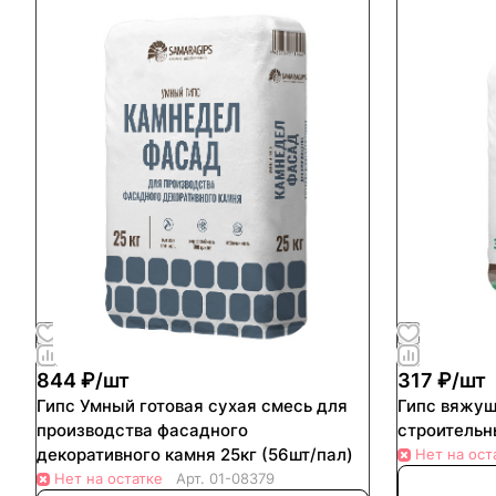
844 ₽/
шт
317 ₽/
шт
Гипс Умный готовая сухая смесь для
Гипс вяжущи
производства фасадного
строительн
декоративного камня 25кг (56шт/пал)
Нет на ост
Нет на остатке
Арт.
01-08379