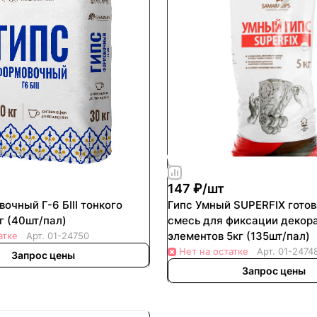
147 ₽/
шт
очный Г-6 БIII тонкого
Гипс Умный SUPERFIX готов
г (40шт/пал)
смесь для фиксации декор
элементов 5кг (135шт/пал)
атке
Арт.
01-24750
Нет на остатке
Арт.
01-2474
Запрос цены
Запрос цены