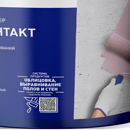
, облицовкой плиткой, оклейкой обоями и окрашивани
н. Степень концентрации: 1:2.
вания
ения работ должна быть не менее +5°С.