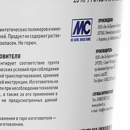
адании в глаза немедленно промыть их большим
лучей. Допускается до 5 циклов заморозки при
ителей. Пожаробезопасен. Не горюч.
и потребителем условий транспортирования,
хнологии работ с материалом, а также за его