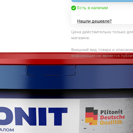
Есть в наличии
Нашли дешевле?
Цена действительна только для
магазине.
Внешний вид товара и описание
информация не является публи
крепления поверхности. Подходит для слабых, осыпающ
алили старую краску (бетон, волокнисто-цементные пли