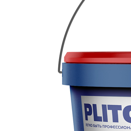
Все товары PLITONIT
Все товары категории
Описание
Отзывы
Оплата
Доставка
Грунт-концентрат глубокого проникновения для у
поверхностей, с которых смыли или механически уд