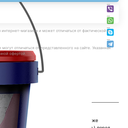
 интернет-магазина и может отличаться от фактической в
 могут отличаться от представленного на сайте. Указанная
чной офертой.
ихся и мелящих старых покрытий, а также
ты, гипс, гипсокартонные панели и т.п.) перед