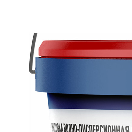
Подготовка основания
Перед грунтованием поверхность очистить от пыли
Порядок работы
Перемешать грунт до однородного состояния. грун
3 часов.
Внимание
Перед применением грунт необходимо тщательно п
действительны при температуре окружающей среды
руководствоваться инструкциями по ведению обще
Меры предосторожности