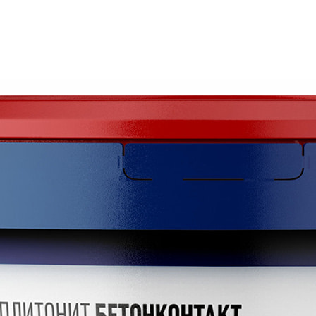
, грязи, жира, отслаивающихся элементов.
т БетонКонтакт наносить на подготовленную поверхно
еремешать. Инструмент и емкости сразу после примен
 20±2°С, относительной влажности воздуха 60±10%. 
строительных работ и технике безопасности в строит