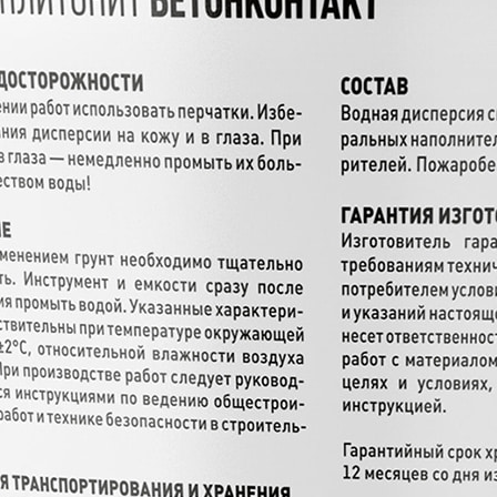
егать попадания дисперсии на кожу и в глаза. При поп
от -50°С до +40°С, предохранять от прямых солнечных 
ства.
еральных наполнителей. Продукт не содержит раствор
требованиям ТУ 2241-001-51552155-2013 при соблюдени
овитель не несет ответственность при несоблюдении те
ых данной инструкцией.