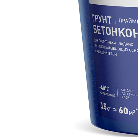
выравниванием отделочными растворными смесями
и снаружи помещения. Скорость высыхания: 120 ми
Преимущества:
- Эффективно укрепляет поверхностные слои осно
- Обеспыливает поверхность
- Снижает впитывающую способность основания.
Расход материала
250 г/м².
Условия проведения работ
Температура воздуха и основания во время провед