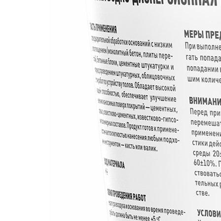
При выполнении работ использовать перчатки. Изб
количеством воды!
Условия транспортирования и хранения
Хранить в плотно закрытой таре при температуре 
-50°С, после размораживания сохраняет свои свой
Состав
Водная дисперсия синтетических полимеров и мин
Гарантия изготовителя
Изготовитель гарантирует соответствие мастики 
хранения и указаний настоящей инструкции. Изгот
применение в целях и условиях, не предусмотренн