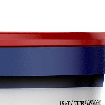
сть кистью или валиком. Время высыхания – около
ения промыть водой. Указанные характеристики
При производстве работ следует
ельстве.