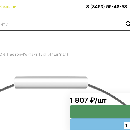
8 (8453) 56-48-58
Компания
TONIT Бетон-Контакт 15кг (44шт/пал)
такт 15кг (44шт/пал)
1 807 ₽/
шт