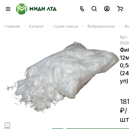
–
–
–
–
Главная
Каталог
Сухие смеси
Фиброволокно
Фи
Арт
1509
Фи
12
0,5
(2
уп)
18
₽/
ш