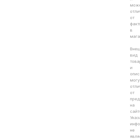
мож
отли
от
факт
в
мага
Вне
вид
това
и
опис
могу
отли
от
пред
на
сайт
Указ
инфо
не
явля