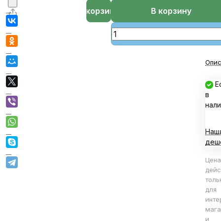
В корзине
В корзину
Опис
Е
в
нали
Наш
деш
Цена
дейс
толь
для
инте
мага
и