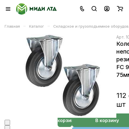
–
–
Главная
Каталог
Складское и грузоподъемное оборудов
Арт.
1
Кол
неп
рез
FC 
75м
112
шт
В корзине
В корзину