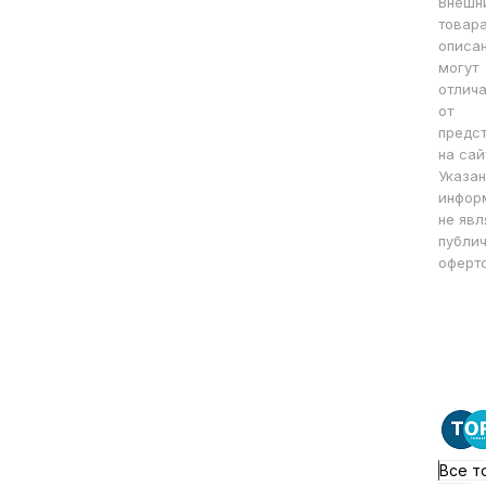
Внешн
товара
описа
могут
отлича
от
предс
на сай
Указан
инфор
не явл
публи
оферто
Все т