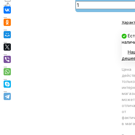
Харак
Ест
налич
На
деше
Цена
дейст
только
интерн
магаз
может
отлича
от
факти
в мага