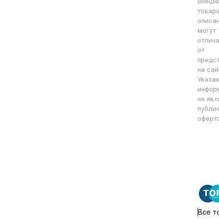
Внешн
товара
описа
могут
отлича
от
предс
на сай
Указан
инфор
не явл
публи
оферто
Все т