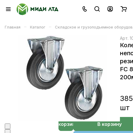
–
–
Главная
Каталог
Складское и грузоподъемное оборудов
Арт.
1
Кол
неп
рез
FC 
200
385
шт
В корзине
В корзину