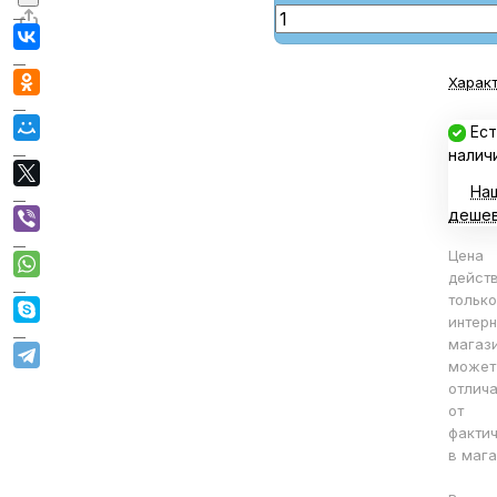
Харак
Ест
налич
На
деше
Цена
дейст
только
интерн
магаз
может
отлича
от
факти
в мага