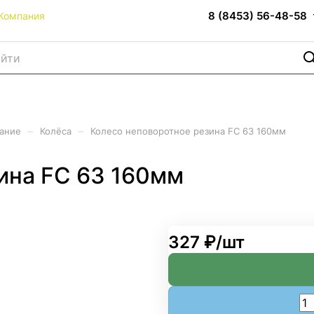
8 (8453) 56-48-58
Компания
–
–
вание
Колёса
Колесо неповоротное резина FC 63 160мм
ина FC 63 160мм
327 ₽/
шт