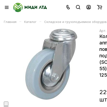
–
–
Главная
Каталог
Складское и грузоподъемное оборудов
Арт
Ко
ап
по
по
(S
55)
12
22
ш