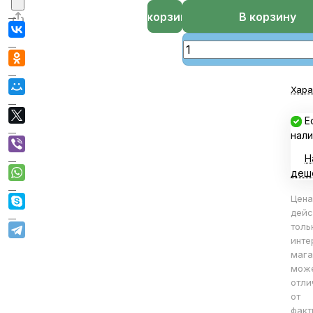
В корзине
В корзину
Хара
Е
нали
Н
деш
Цена
дейс
толь
инте
мага
мож
отли
от
факт