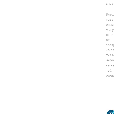
в ма
Внеш
това
опис
могу
отли
от
пред
на с
Указ
инфо
не я
публ
офер