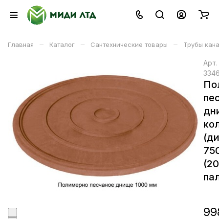
–
–
–
Главная
Каталог
Сантехнические товары
Трубы кан
Арт
334
По
пе
дн
ко
(д
75
(2
пал
99