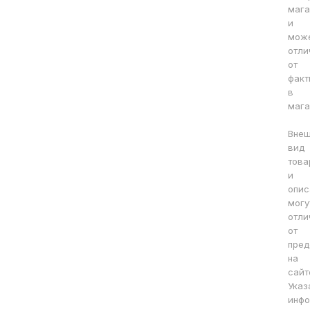
мага
и
мож
отли
от
факт
в
мага
Вне
вид
това
и
опис
могу
отли
от
пред
на
сайт
Указ
инфо