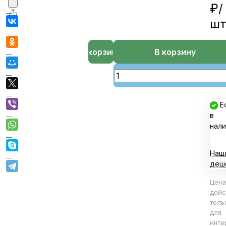
₽/
ш
В корзине
В корзину
Е
в
нали
Наш
деш
Цена
дейс
толь
для
инте