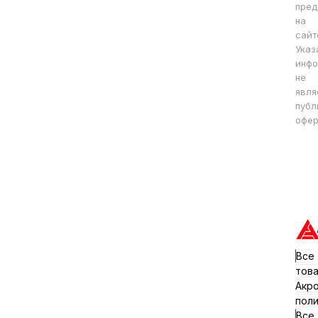
пред
на
сайт
Указ
инфо
не
явля
публ
офер
Все
тов
Акр
пол
Все