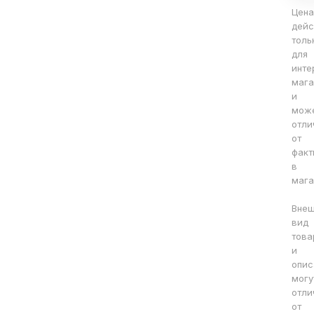
Цена
дейс
толь
для
инте
мага
и
мож
отли
от
факт
в
мага
Вне
вид
това
и
опис
могу
отли
от