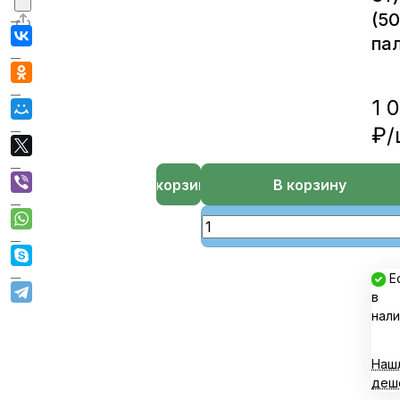
(5
пал
1 
₽/
В корзине
В корзину
Е
в
нали
Наш
деш