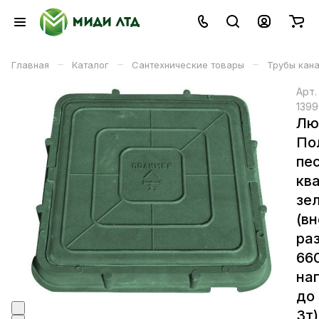
–
–
–
Главная
Каталог
Сантехнические товары
Трубы кан
Арт
1399
Лю
По
пе
кв
зе
(в
ра
66
на
до
3т)