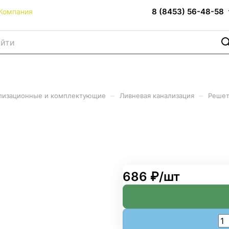
8 (8453) 56-48-58
Компания
–
–
лизационные и комплектующие
Ливневая канализация
Решет
ая Norma 500*136*15 DN100
686 ₽/
шт