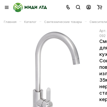
–
–
–
Главная
Каталог
Сантехнические товары
Смесители
Арт
092
См
дл
ку
Со
по
из
35
не
ст
ке