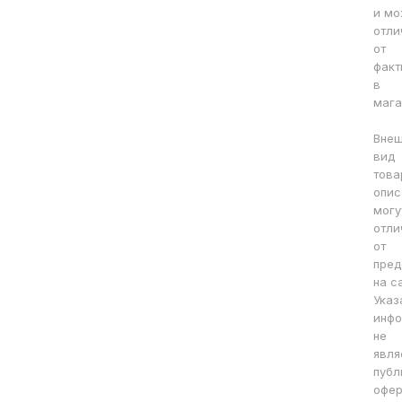
и мо
отли
от
факт
в
мага
Вне
вид
това
опис
могу
отли
от
пред
на с
Указ
инфо
не
явля
публ
офер