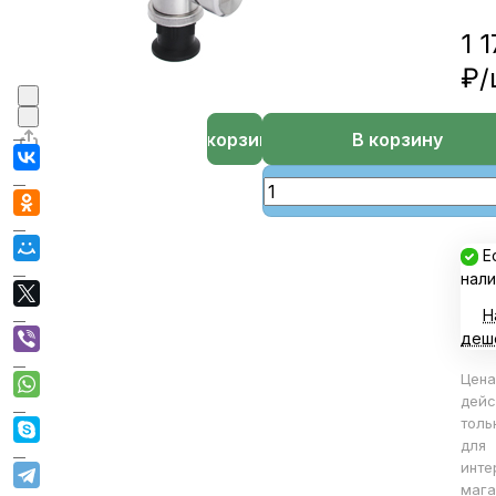
1 
₽/
В корзине
В корзину
Е
нали
Н
деш
Цена
дейс
толь
для
инте
мага