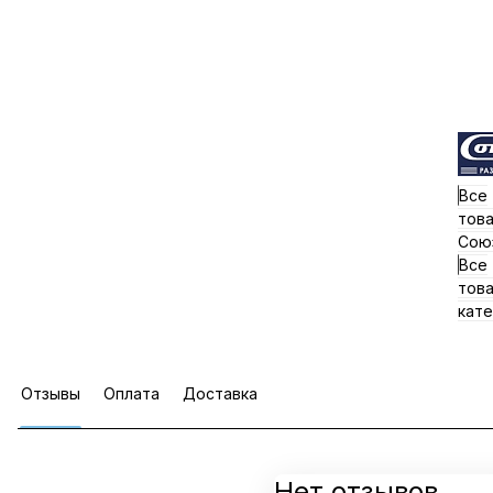
Все
тов
Сою
Все
тов
кате
Отзывы
Оплата
Доставка
Нет отзывов