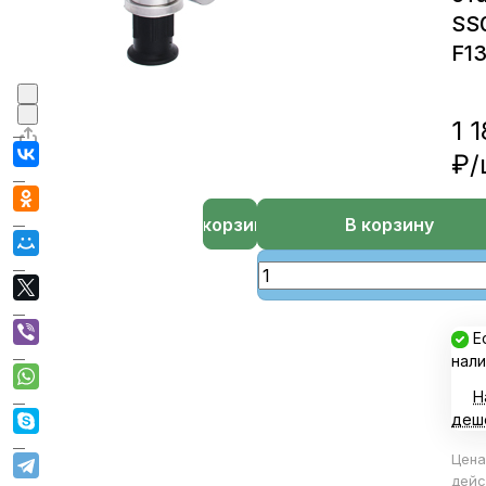
SS
F1
1 
₽/
В корзине
В корзину
Е
нали
Н
деш
Цена
дейс