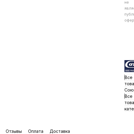
не
явля
публ
офер
Все
тов
Сою
Все
тов
кате
Отзывы
Оплата
Доставка