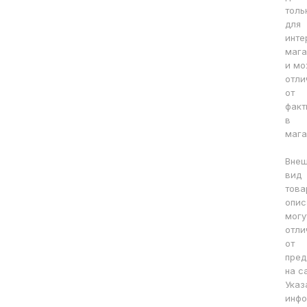
толь
для
инте
мага
и мо
отли
от
факт
в
мага
Вне
вид
това
опис
могу
отли
от
пред
на с
Указ
инфо