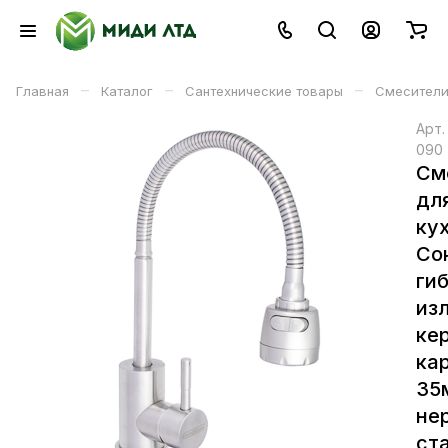
–
–
–
Главная
Каталог
Сантехнические товары
Смесители
Арт
090
См
дл
ку
Со
ги
из
ке
ка
35
не
ст