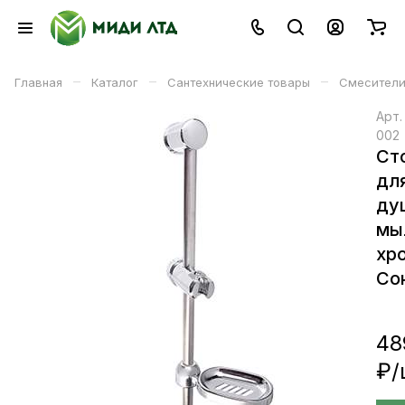
–
–
–
Главная
Каталог
Сантехнические товары
Смесители
Арт
002
Ст
дл
ду
мы
хр
Со
48
₽/