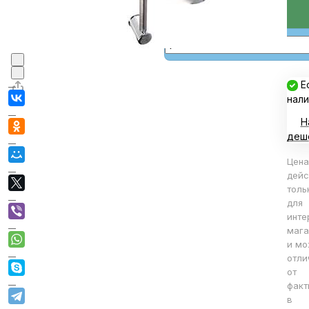
В корзине
В корзину
Е
нали
Н
деш
Цена
дейс
толь
для
инте
мага
и мо
отли
от
факт
в