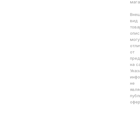
мага
Вне
вид
това
опис
могу
отли
от
пред
на с
Указ
инфо
не
явля
публ
офер