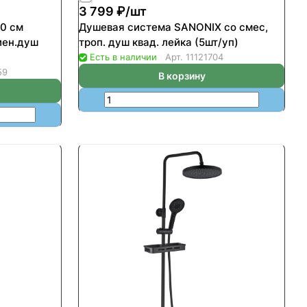
3 799 ₽/
шт
50 см
Душевая система SANONIX со смес,
иен.душ
троп. душ квад. лейка (5шт/уп)
Есть в наличии
Арт.
11121704
59
В корзину