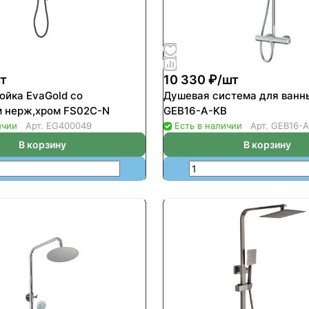
т
10 330 ₽/
шт
aGold со
Душевая система для ван
 нерж,хром FS02С-N
GEB16-A-KB
ичии
Арт.
EG400049
Есть в наличии
Арт.
GEB16-A
В корзину
В корзину