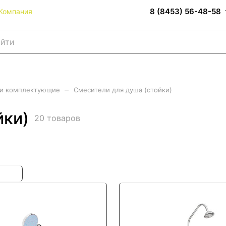
8 (8453) 56-48-58
Компания
–
 и комплектующие
Смесители для душа (стойки)
йки)
20 товаров