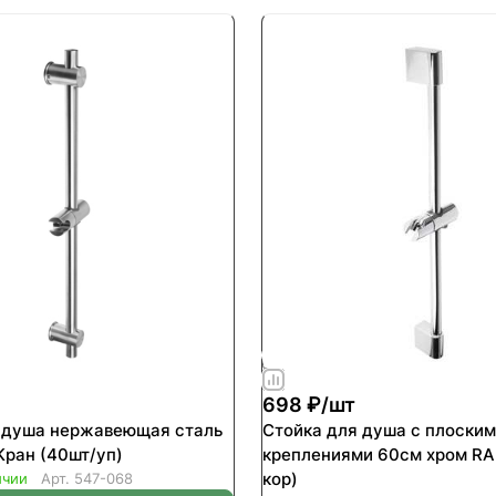
698 ₽/
шт
 душа нержавеющая сталь
Стойка для душа с плоски
ран (40шт/уп)
креплениями 60см хром RAI
кор)
ичии
Арт.
547-068