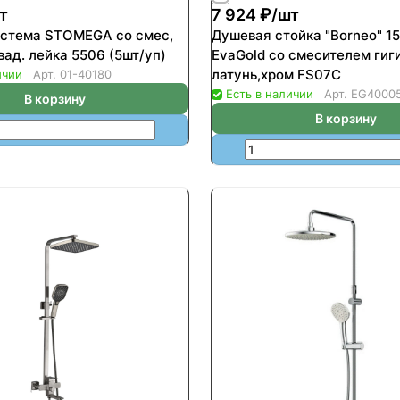
т
7 924 ₽/
шт
стема STOMEGA со смес,
Душевая стойка "Borneo" 1
роп. душ квад. лейка 5506 (5шт/уп)
EvaGold со смесителем гиг
латунь,хром FS07С
ичии
Арт.
01-40180
Есть в наличии
Арт.
EG4000
В корзину
В корзину