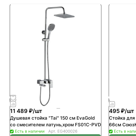
11 489 ₽/
шт
495 ₽/
шт
Душевая стойка "Tai" 150 см EvaGold
Стойка для
со смесителем латунь,хром FS01C-PVD
66см СоюзК
Есть в наличии
Арт.
EG400026
Есть в нал