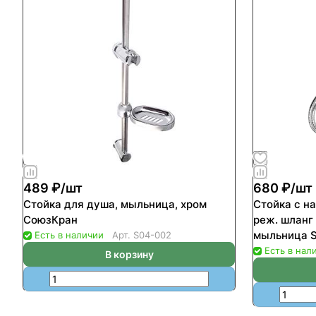
489 ₽/
шт
680 ₽/
шт
Стойка для душа, мыльница, хром
Стойка с н
СоюзКран
реж. шланг
Есть в наличии
Арт.
S04-002
Есть в нал
В корзину