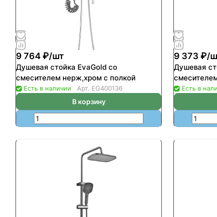
9 764 ₽/
шт
9 373 ₽/
ш
Душевая стойка EvaGold со
Душевая стойка Ev
смесителем нерж,хром с полкой
смесителем
Есть в наличии
Арт.
EG400136
Есть в нал
В корзину