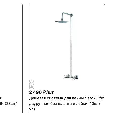
2 496 ₽/
шт
ми
Душевая система для ванны "Istok Life"
N (28шт/
двуручная,без шланга и лейки (10шт/
уп)