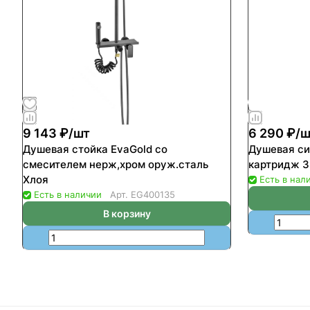
9 143 ₽/
шт
6 290 ₽/
ш
Душевая стойка EvaGold со
Душевая си
смесителем нерж,хром оруж.сталь
картридж 3
Хлоя
Есть в нал
Есть в наличии
Арт.
EG400135
В корзину