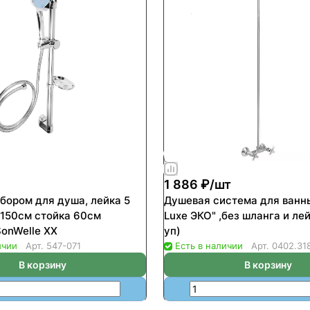
1 886 ₽/
шт
абором для душа, лейка 5
Душевая система для ванны
 150см стойка 60см
Luxe ЭКО" ,без шланга и лей
мыльница SonWelle ХХ
уп)
ичии
Арт.
547-071
Есть в наличии
Арт.
0402.31
В корзину
В корзину