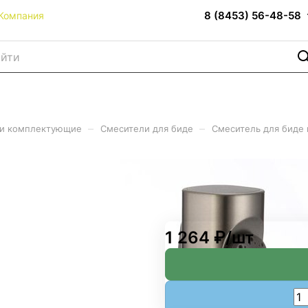
8 (8453) 56-48-58
Компания
–
–
 и комплектующие
Смесители для биде
Смеситель для биде 
авейка цв.графит (20шт/уп)
1 264 ₽/
шт