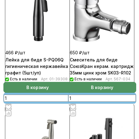
466 ₽/
шт
650 ₽/
шт
Лейка для биде S-PQ06Q
Смеситель для биде
гигиеническая нержавейка
СоюзКран керам. картридж
графит (5шт/уп)
35мм цинк хром SK03-R102
Есть в наличии
Арт.
01-39308
Есть в наличии
Арт.
567-034
В корзину
В корзину