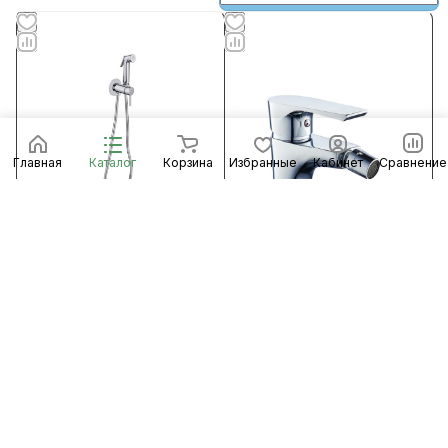
Главная
Каталог
Корзина
Избранные
Кабинет
Сравнение
1 523 ₽/
шт
Смеситель для биде RAIN с
гигиеническим душем
2 548 ₽/
шт
(10шт/кор)
Смеситель для биде 35к
Есть в наличии
Арт.
561-325
ПСМ-100-7 ЭЛИТ литой
В корзину
хром ХХ
Есть в наличии
Арт.
548167
В корзину