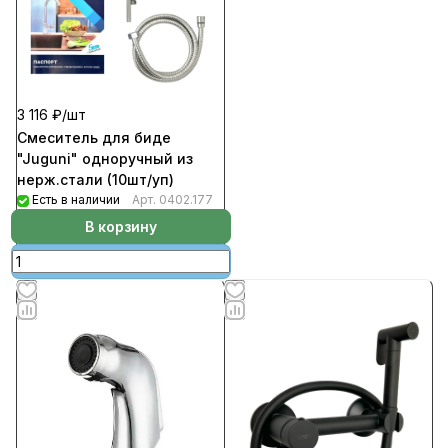
3 116 ₽/
шт
Смеситель для биде
"Juguni" одноручный из
нерж.стали (10шт/уп)
Есть в наличии
Арт.
0402.177
В корзину