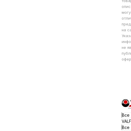
това
опис
могу
отли
пред
на с
Указ
инфо
не я
публ
офер
Все
VAL
Все