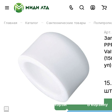
–
–
–
Главная
Каталог
Сантехнические товары
Полипропи
Арт
За
PP
Val
(15
уп)
15
ш
В корзине
В корзину