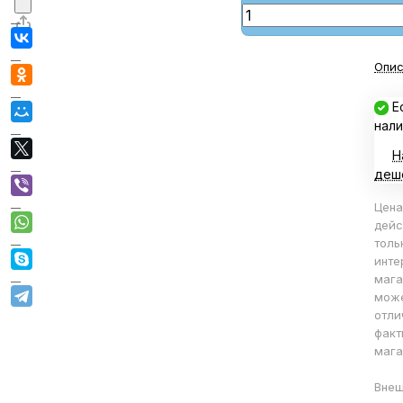
Опис
Е
нали
Н
деш
Цена
дейс
толь
инте
мага
мож
отли
факт
мага
Внеш