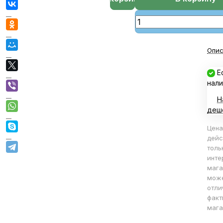
Опис
Е
нали
Н
деш
Цена
дейс
толь
инте
мага
мож
отли
факт
мага