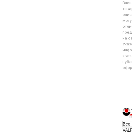
Внеш
това
опис
могу
отли
пред
на с
Указ
инфо
явля
публ
офер
Все
VAL