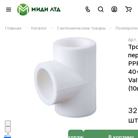
–
–
–
Главная
Каталог
Сантехнические товары
Полипропи
Арт
Тр
пе
РР
40
Val
(10
32
ш
В корзине
В корзину