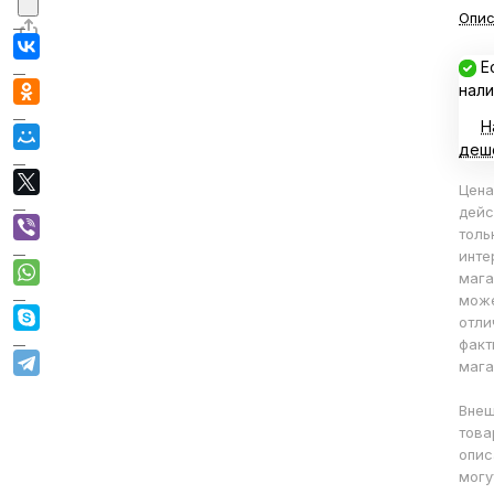
Опис
Е
нали
Н
деш
Цена
дейс
толь
инте
мага
мож
отли
факт
мага
Внеш
това
опис
могу