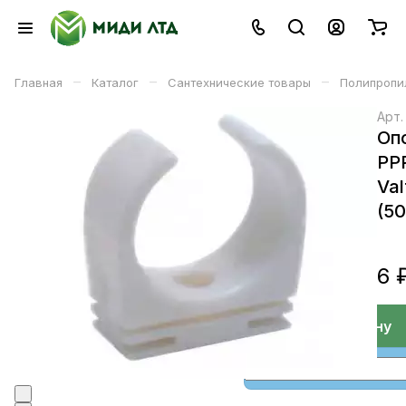
–
–
–
Главная
Каталог
Сантехнические товары
Полипропи
Арт
Оп
PP
Val
(50
6 
В корзине
В корзину